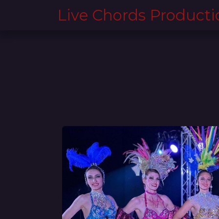
Se rendre au contenu
Live Chords Producti