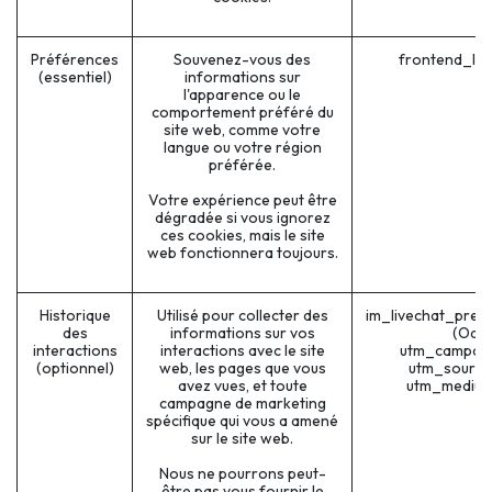
Préférences
Souvenez-vous des
frontend_la
(essentiel)
informations sur
l'apparence ou le
comportement préféré du
site web, comme votre
langue ou votre région
préférée.
Votre expérience peut être
dégradée si vous ignorez
ces cookies, mais le site
web fonctionnera toujours.
Historique
Utilisé pour collecter des
im_livechat_prev
des
informations sur vos
(Odo
interactions
interactions avec le site
utm_campaig
(optionnel)
web, les pages que vous
utm_source
avez vues, et toute
utm_medium
campagne de marketing
spécifique qui vous a amené
sur le site web.
Nous ne pourrons peut-
être pas vous fournir le